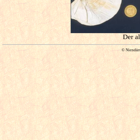
Der a
© Niendärs